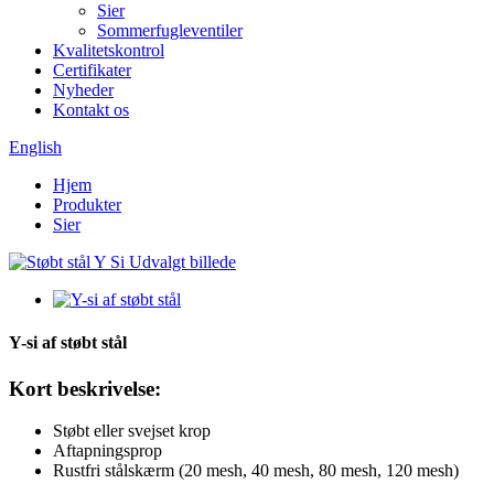
Sier
Sommerfugleventiler
Kvalitetskontrol
Certifikater
Nyheder
Kontakt os
English
Hjem
Produkter
Sier
Y-si af støbt stål
Kort beskrivelse:
Støbt eller svejset krop
Aftapningsprop
Rustfri stålskærm (20 mesh, 40 mesh, 80 mesh, 120 mesh)