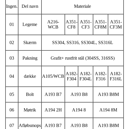
Ingen.
Del navn
Materiale
A216-
A351-
A351-
A351-
A351-
01
Legeme
WCB
CF8
CF3
CF8M
CF3M
02
Skærm
SS304, SS316, SS304L, SS316L
03
Pakning
Grafit+ rustfrit stål (304SS, 316SS)
A182-
A182-
A182-
A182-
04
dække
A105/WCB
F304
F304L
F316
F316L
05
Bolt
A193 B7
A193 B8
A193 B8M
06
Møtrik
A194 2H
A194 8
A194 8M
07
Afløbsmops
A193 B7
A193 B8
A193 B8M