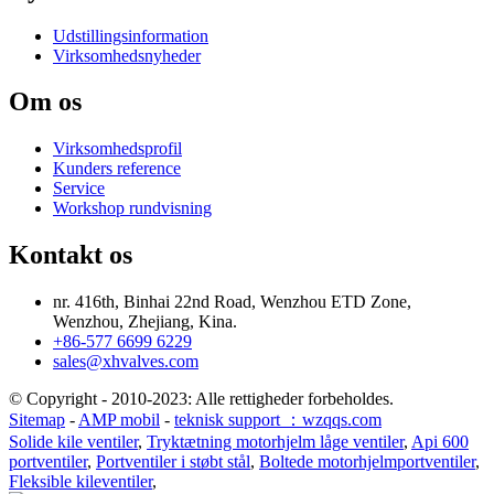
Udstillingsinformation
Virksomhedsnyheder
Om os
Virksomhedsprofil
Kunders reference
Service
Workshop rundvisning
Kontakt os
nr. 416th, Binhai 22nd Road, Wenzhou ETD Zone,
Wenzhou, Zhejiang, Kina.
+86-577 6699 6229
sales@xhvalves.com
© Copyright - 2010-2023: Alle rettigheder forbeholdes.
Sitemap
-
AMP mobil
-
teknisk support ：wzqqs.com
Solide kile ventiler
,
Tryktætning motorhjelm låge ventiler
,
Api 600
portventiler
,
Portventiler i støbt stål
,
Boltede motorhjelmportventiler
,
Fleksible kileventiler
,