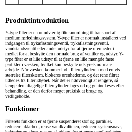
Produktintroduktion
Y-type filter er en uundværlig filteranordning til transport af
medium rørledningssystem. Y-type filter er normalt installeret ved
indgangen til trykaflastningsventil, trykaflastningsventil,
vandstandsventil eller andet udstyr for at fjerne urenheder i
mediet for at beskytte den normale brug af ventiler og udstyr. Y-
type filter er et lille udstyr til at fjerne en lille mængde faste
partikler i væsken, hvilket kan beskytte udstyrets normale
arbejde. Når væsken kommer ind i filtercylinderen med en vis
størrelse filterskærm, blokeres urenhederne, og det rene filtrat
udledes fra filterudløbet. Når det er nødvendigt at rengøre, så
længe den aftagelige filtercylinder tages ud og genindlæses efter
behandling, er den derfor meget praktisk at bruge og
vedligeholde.
Funktioner
Filterets funktion er at fjerne suspenderet stof og partikler,
reducere uklarhed, rense vandkvaliteten, reducere systemsnavs,
bakterier og alger, rust og så videre, for at rense vandkvaliteten