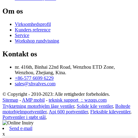
Om os
Virksomhedsprofil
Kunders reference
Service
Workshop rundvisning
Kontakt os
nr. 416th, Binhai 22nd Road, Wenzhou ETD Zone,
Wenzhou, Zhejiang, Kina.
+86-577 6699 6229
sales@xhvalves.com
© Copyright - 2010-2023: Alle rettigheder forbeholdes.
Sitemap
-
AMP mobil
-
teknisk support ：wzqqs.com
Tryktætning motorhjelm låge ventiler
,
Solide kile ventiler
,
Boltede
motorhjelmportventiler
,
Api 600 portventiler
,
Fleksible kileventiler
,
Portventiler i støbt stål
,
Send e-mail
x