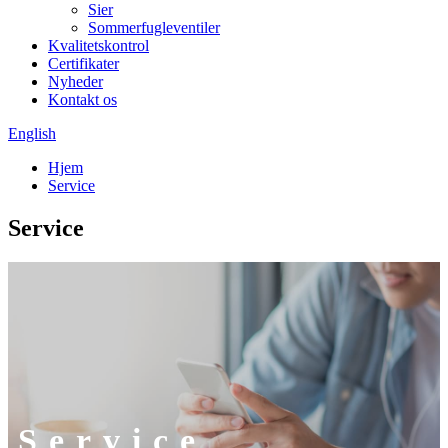
Sier
Sommerfugleventiler
Kvalitetskontrol
Certifikater
Nyheder
Kontakt os
English
Hjem
Service
Service
Service